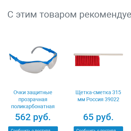
С этим товаром рекоменду
Очки защитные
Щетка-сметка 315
прозрачная
мм Россия 39022
поликарбонатная
монолинза ЗУБР
562 руб.
65 руб.
ЭКСПЕРТ 110310
Сообщить о поступлении
Сообщить о поступлении