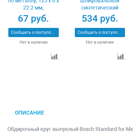
по металлу, 125 х 6 х
шлифовальный
22.2 мм,
синтетический
9%WA+75%A+16%B,
абразивный
67 руб.
534 руб.
Сибртех 744007
125х22.2 мм Kraftool
CORAL 36599-125
Сообщить о поступлении
Сообщить о поступлении
Нет в наличии
Нет в наличии
ОПИСАНИЕ
Обдирочный круг выпуклый Bosch Standard for Metal