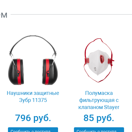
ем
Наушники защитные
Полумаска
Зубр 11375
фильтрующая с
клапаном Stayer
MASTER 11116
796 руб.
85 руб.
Сообщить о поступлении
Сообщить о поступлении