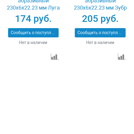
абразивный
абразивный
230x6x22.23 мм Луга
230x6x22.23 мм Зубр
3650-230-06
36204-230-6.0_z02
174 руб.
205 руб.
Сообщить о поступлении
Сообщить о поступлении
Нет в наличии
Нет в наличии