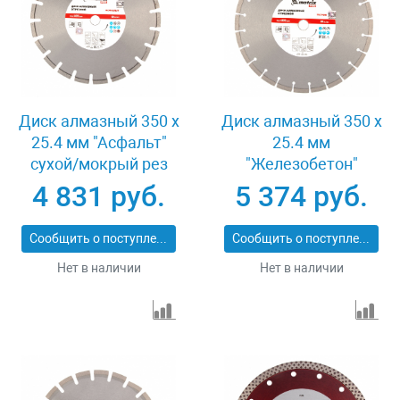
Диск алмазный 350 х
Диск алмазный 350 х
25.4 мм "Асфальт"
25.4 мм
сухой/мокрый рез
"Железобетон"
Pro Matrix 731073
сухой/мокрый рез
4 831 руб.
5 374 руб.
Pro Matrix 731103
Сообщить о поступлении
Сообщить о поступлении
Нет в наличии
Нет в наличии