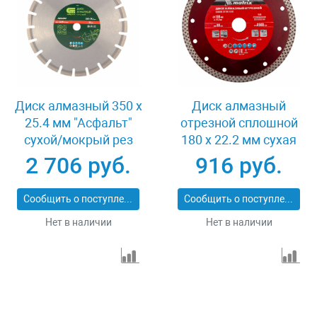
Диск алмазный 350 х
Диск алмазный
25.4 мм "Асфальт"
отрезной сплошной
сухой/мокрый рез
180 х 22.2 мм сухая
Сибртех 731013
резка Matrix
2 706 руб.
916 руб.
Professional 73128
Сообщить о поступлении
Сообщить о поступлении
Нет в наличии
Нет в наличии