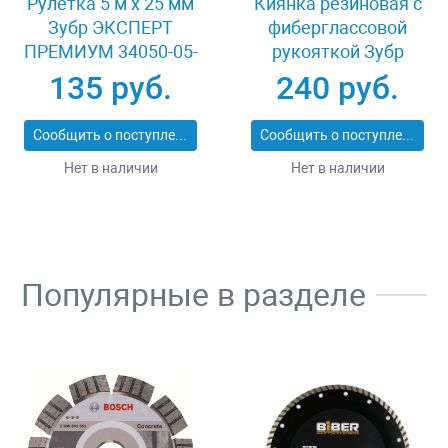
Рулетка 5 м x 25 мм
Киянка резиновая с
Зубр ЭКСПЕРТ
фиберглассовой
ПРЕМИУМ 34050-05-
рукояткой Зубр
25_z01
ЭКСПЕРТ 2053-
135 руб.
240 руб.
60_z01
Сообщить о поступлении
Сообщить о поступлении
Нет в наличии
Нет в наличии
Популярные в разделе