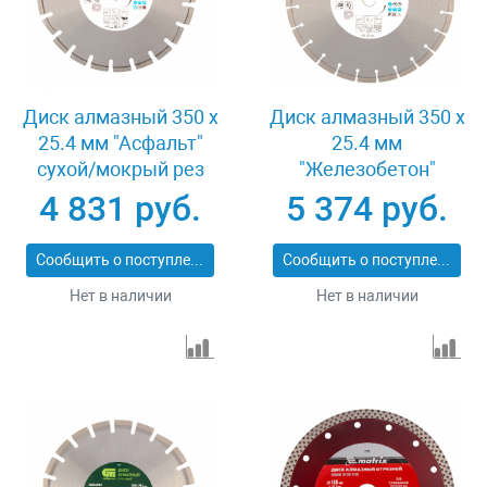
Диск алмазный 350 х
Диск алмазный 350 х
25.4 мм "Асфальт"
25.4 мм
сухой/мокрый рез
"Железобетон"
Pro Matrix 731073
сухой/мокрый рез
4 831 руб.
5 374 руб.
Pro Matrix 731103
Сообщить о поступлении
Сообщить о поступлении
Нет в наличии
Нет в наличии