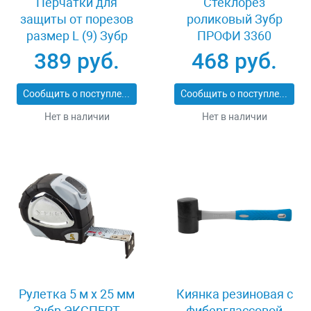
Перчатки для
Стеклорез
защиты от порезов
роликовый Зубр
размер L (9) Зубр
ПРОФИ 3360
11277-L
389 руб.
468 руб.
Сообщить о поступлении
Сообщить о поступлении
Нет в наличии
Нет в наличии
Рулетка 5 м x 25 мм
Киянка резиновая с
Зубр ЭКСПЕРТ
фиберглассовой