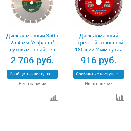
Диск алмазный 350 х
Диск алмазный
25.4 мм "Асфальт"
отрезной сплошной
сухой/мокрый рез
180 х 22.2 мм сухая
Сибртех 731013
резка Matrix
2 706 руб.
916 руб.
Professional 73128
Сообщить о поступлении
Сообщить о поступлении
Нет в наличии
Нет в наличии