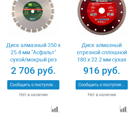
Диск алмазный 350 х
Диск алмазный
25.4 мм "Асфальт"
отрезной сплошной
сухой/мокрый рез
180 х 22.2 мм сухая
Сибртех 731013
резка Matrix
2 706 руб.
916 руб.
Professional 73128
Сообщить о поступлении
Сообщить о поступлении
Нет в наличии
Нет в наличии