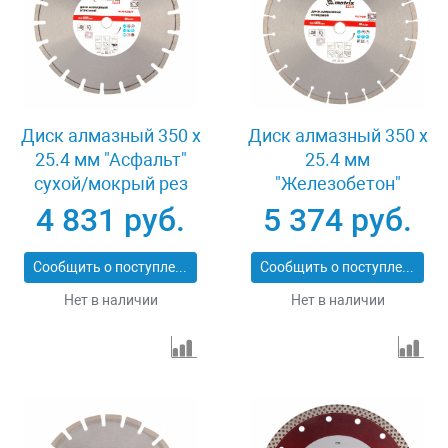
Диск алмазный 350 х
Диск алмазный 350 х
25.4 мм "Асфальт"
25.4 мм
сухой/мокрый рез
"Железобетон"
Pro Matrix 731073
сухой/мокрый рез
4 831 руб.
5 374 руб.
Pro Matrix 731103
Сообщить о поступлении
Сообщить о поступлении
Нет в наличии
Нет в наличии