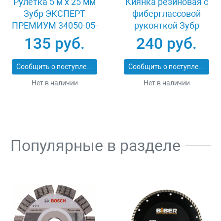
Рулетка 5 м x 25 мм
Киянка резиновая с
Зубр ЭКСПЕРТ
фиберглассовой
ПРЕМИУМ 34050-05-
рукояткой Зубр
25_z01
ЭКСПЕРТ 2053-
135 руб.
240 руб.
60_z01
Сообщить о поступлении
Сообщить о поступлении
Нет в наличии
Нет в наличии
Популярные в разделе