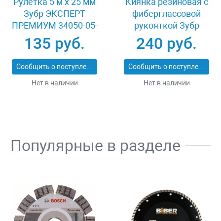
Рулетка 5 м x 25 мм
Киянка резиновая с
Зубр ЭКСПЕРТ
фиберглассовой
ПРЕМИУМ 34050-05-
рукояткой Зубр
25_z01
ЭКСПЕРТ 2053-
135 руб.
240 руб.
60_z01
Сообщить о поступлении
Сообщить о поступлении
Нет в наличии
Нет в наличии
Популярные в разделе