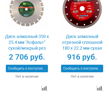
Диск алмазный 350 х
Диск алмазный
25.4 мм "Асфальт"
отрезной сплошной
сухой/мокрый рез
180 х 22.2 мм сухая
Сибртех 731013
резка Matrix
2 706 руб.
916 руб.
Professional 73128
Сообщить о поступлении
Сообщить о поступлении
Нет в наличии
Нет в наличии