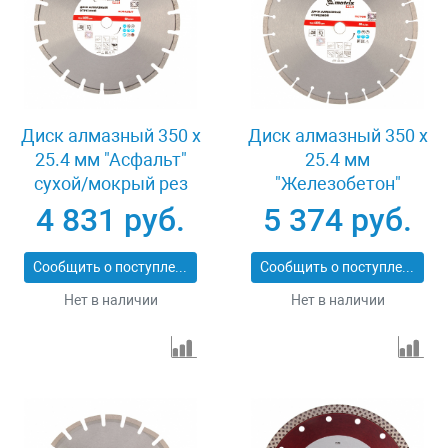
Диск алмазный 350 х
Диск алмазный 350 х
25.4 мм "Асфальт"
25.4 мм
сухой/мокрый рез
"Железобетон"
Pro Matrix 731073
сухой/мокрый рез
4 831 руб.
5 374 руб.
Pro Matrix 731103
Сообщить о поступлении
Сообщить о поступлении
Нет в наличии
Нет в наличии