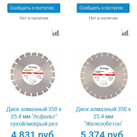
Сообщить о поступлении
Сообщить о поступлении
Нет в наличии
Нет в наличии
Диск алмазный 350 х
Диск алмазный 350 х
25.4 мм "Асфальт"
25.4 мм
сухой/мокрый рез
"Железобетон"
Pro Matrix 731073
сухой/мокрый рез
4 831 руб.
5 374 руб.