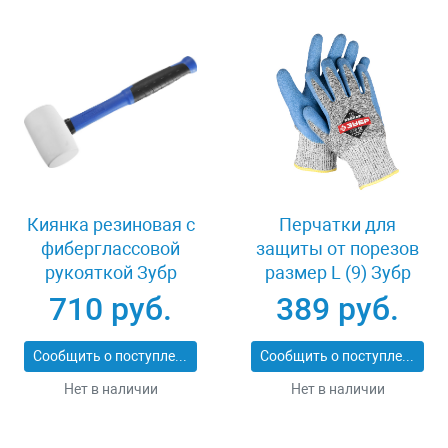
Киянка резиновая с
Перчатки для
фиберглассовой
защиты от порезов
рукояткой Зубр
размер L (9) Зубр
ПРОФИ 20531-
11277-L
710 руб.
389 руб.
450_z02
Сообщить о поступлении
Сообщить о поступлении
Нет в наличии
Нет в наличии