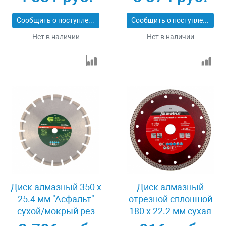
Pro Matrix 731103
Сообщить о поступлении
Сообщить о поступлении
Нет в наличии
Нет в наличии
Диск алмазный 350 х
Диск алмазный
25.4 мм "Асфальт"
отрезной сплошной
сухой/мокрый рез
180 х 22.2 мм сухая
Сибртех 731013
резка Matrix