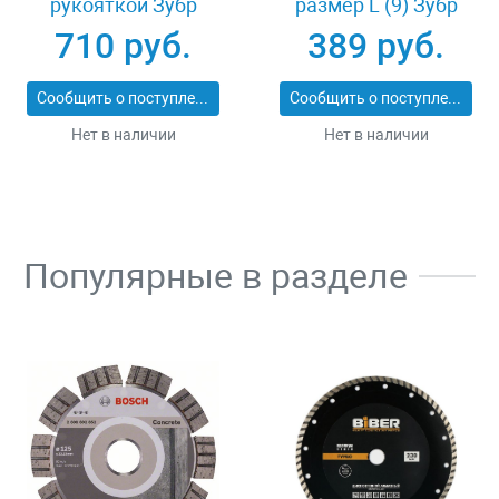
рукояткой Зубр
размер L (9) Зубр
ПРОФИ 20531-
11277-L
710 руб.
389 руб.
450_z02
Сообщить о поступлении
Сообщить о поступлении
Нет в наличии
Нет в наличии
Популярные в разделе