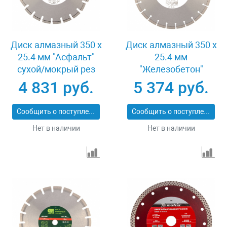
Диск алмазный 350 х
Диск алмазный 350 х
25.4 мм "Асфальт"
25.4 мм
сухой/мокрый рез
"Железобетон"
Pro Matrix 731073
сухой/мокрый рез
4 831 руб.
5 374 руб.
Pro Matrix 731103
Сообщить о поступлении
Сообщить о поступлении
Нет в наличии
Нет в наличии