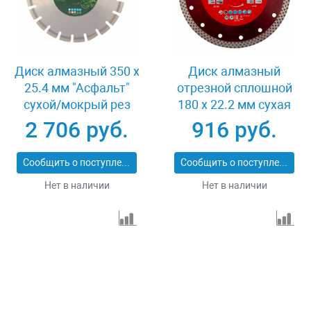
Диск алмазный 350 х
Диск алмазный
25.4 мм "Асфальт"
отрезной сплошной
сухой/мокрый рез
180 х 22.2 мм сухая
Сибртех 731013
резка Matrix
2 706 руб.
916 руб.
Professional 73128
Сообщить о поступлении
Сообщить о поступлении
Нет в наличии
Нет в наличии