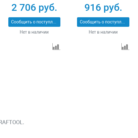
Сибртех 731013
резка Matrix
2 706 руб.
916 руб.
Professional 73128
Сообщить о поступлении
Сообщить о поступлении
Нет в наличии
Нет в наличии
KRAFTOOL.