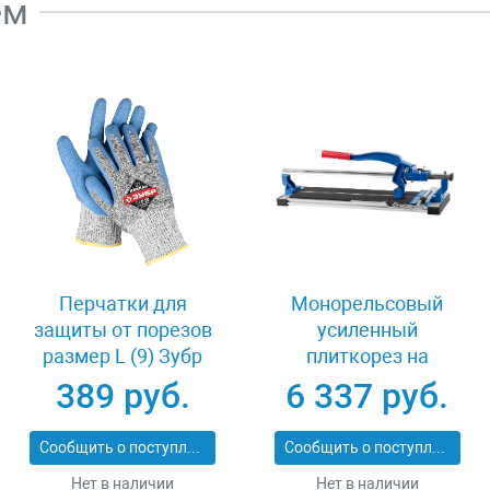
ем
Перчатки для
Монорельсовый
защиты от порезов
усиленный
размер L (9) Зубр
плиткорез на
11277-L
подшипниках 500 мм
389 руб.
6 337 руб.
Зубр ПРОФИ 33193-
50_z01
Сообщить о поступлении
Сообщить о поступлении
Нет в наличии
Нет в наличии