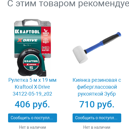
С этим товаром рекоменду
Рулетка 5 м x 19 мм
Киянка резиновая с
Kraftool X-Drive
фиберглассовой
34122-05-19_z02
рукояткой Зубр
ПРОФИ 20531-
406 руб.
710 руб.
450_z02
Сообщить о поступлении
Сообщить о поступлении
Нет в наличии
Нет в наличии