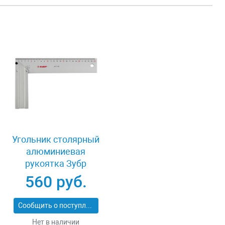
Угольник столярный
алюминиевая
рукоятка Зубр
34395-30
560 руб.
Сообщить о поступлении
Нет в наличии