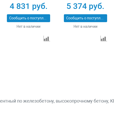
Pro Matrix 731073
сухой/мокрый рез
4 831 руб.
5 374 руб.
Pro Matrix 731103
Сообщить о поступлении
Сообщить о поступлении
Нет в наличии
Нет в наличии
ментный по железобетону, высокопрочному бетону, 