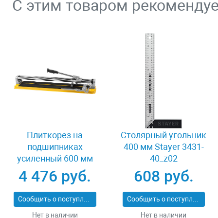
С этим товаром рекоменду
Плиткорез на
Столярный угольник
подшипниках
400 мм Stayer 3431-
усиленный 600 мм
40_z02
Stayer PROFI 3318-60
4 476 руб.
608 руб.
Сообщить о поступлении
Сообщить о поступлении
Нет в наличии
Нет в наличии