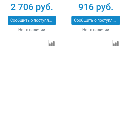
Сибртех 731013
резка Matrix
2 706 руб.
916 руб.
Professional 73128
Сообщить о поступлении
Сообщить о поступлении
Нет в наличии
Нет в наличии