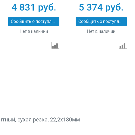
Pro Matrix 731073
сухой/мокрый рез
4 831 руб.
5 374 руб.
Pro Matrix 731103
Сообщить о поступлении
Сообщить о поступлении
Нет в наличии
Нет в наличии
тный, сухая резка, 22,2х180мм