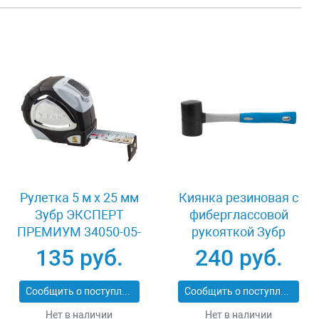
Рулетка 5 м x 25 мм
Киянка резиновая с
Зубр ЭКСПЕРТ
фиберглассовой
ПРЕМИУМ 34050-05-
рукояткой Зубр
25_z01
ЭКСПЕРТ 2053-
135 руб.
240 руб.
60_z01
Сообщить о поступлении
Сообщить о поступлении
Нет в наличии
Нет в наличии