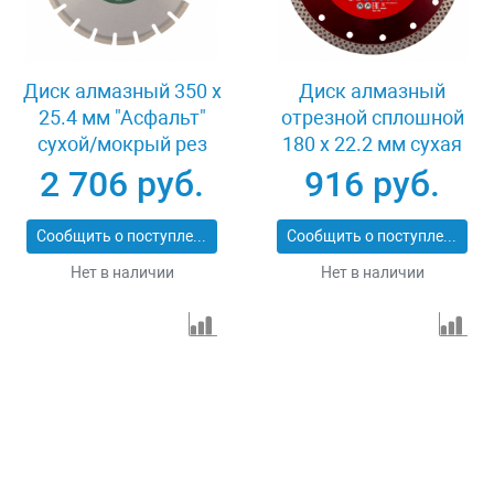
Диск алмазный 350 х
Диск алмазный
25.4 мм "Асфальт"
отрезной сплошной
сухой/мокрый рез
180 х 22.2 мм сухая
Сибртех 731013
резка Matrix
2 706 руб.
916 руб.
Professional 73128
Сообщить о поступлении
Сообщить о поступлении
Нет в наличии
Нет в наличии