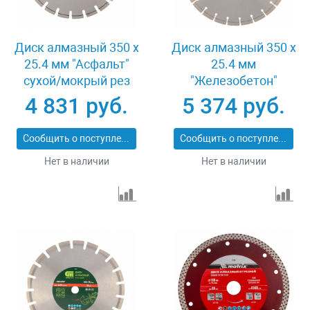
Диск алмазный 350 х
Диск алмазный 350 х
25.4 мм "Асфальт"
25.4 мм
сухой/мокрый рез
"Железобетон"
Pro Matrix 731073
сухой/мокрый рез
4 831 руб.
5 374 руб.
Pro Matrix 731103
Сообщить о поступлении
Сообщить о поступлении
Нет в наличии
Нет в наличии