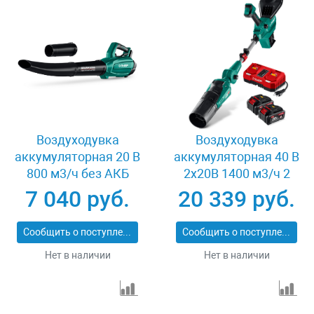
Воздуходувка
Воздуходувка
аккумуляторная 20 В
аккумуляторная 40 В
800 м3/ч без АКБ
2x20В 1400 м3/ч 2
(LMS) Зубр ВА-800
АКБ LMS 4 Ач Зубр
7 040 руб.
20 339 руб.
ВА-1400-42
Сообщить о поступлении
Сообщить о поступлении
Нет в наличии
Нет в наличии