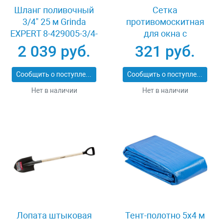
Шланг поливочный
Сетка
3/4" 25 м Grinda
противомоскитная
EXPERT 8-429005-3/4-
для окна с
25_z02
крепежной лентой
2 039 руб.
321 руб.
белая ПЭТ 1.3x1.1 м
Stayer 12480-11-13
Сообщить о поступлении
Сообщить о поступлении
Нет в наличии
Нет в наличии
Лопата штыковая
Тент-полотно 5x4 м