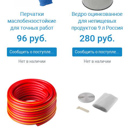
Перчатки
Ведро оцинкованное
маслобензостойкие
для непищевых
для точных работ
продуктов 9 л Россия
размер M Зубр
39300-09
96 руб.
280 руб.
МЕХАНИК 11276-
M_z01
Сообщить о поступлении
Сообщить о поступлении
Нет в наличии
Нет в наличии