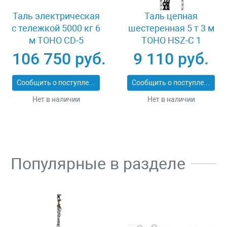
Таль электрическая
Таль цепная
с тележкой 5000 кг 6
шестеренная 5 т 3 м
м TOHO CD-5
TOHO HSZ-C 1
XK33536
106 750 руб.
9 110 руб.
Сообщить о поступлении
Сообщить о поступлении
Нет в наличии
Нет в наличии
Популярные в разделе