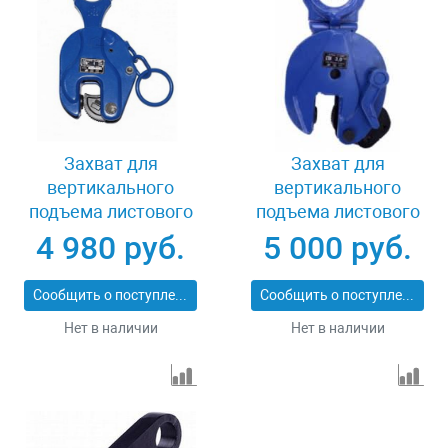
Захват для
Захват для
вертикального
вертикального
подъема листового
подъема листового
металла 3 т LB DSQA-
металла 3 т LB DSQC-
4 980 руб.
5 000 руб.
3.0
3.0
Сообщить о поступлении
Сообщить о поступлении
Нет в наличии
Нет в наличии