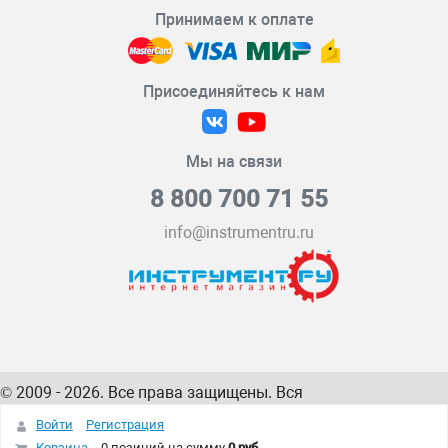
Принимаем к оплате
Присоединяйтесь к нам
Мы на связи
8 800 700 71 55
info@instrumentru.ru
© 2009 - 2026. Все права защищены. Вся
информация на сайте – собственность
ИнструментРУ
Войти
Регистрация
интернет-магазина
Корзина
0 позиций
на сумму
0 руб.