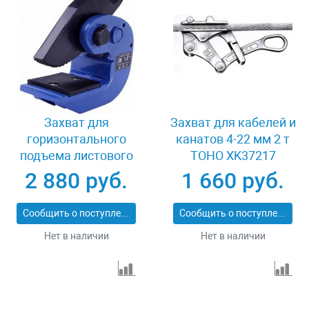
Захват для
Захват для кабелей и
горизонтального
канатов 4-22 мм 2 т
подъема листового
TOHO XK37217
металла 2 т LB DHQ-
2 880 руб.
1 660 руб.
2.0
Сообщить о поступлении
Сообщить о поступлении
Нет в наличии
Нет в наличии