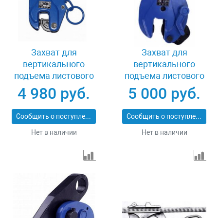
Захват для
Захват для
вертикального
вертикального
подъема листового
подъема листового
металла 3 т LB DSQA-
металла 3 т LB DSQC-
4 980 руб.
5 000 руб.
3.0
3.0
Сообщить о поступлении
Сообщить о поступлении
Нет в наличии
Нет в наличии