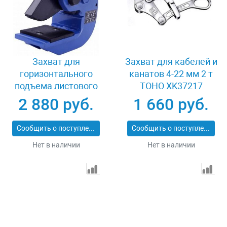
Захват для
Захват для кабелей и
горизонтального
канатов 4-22 мм 2 т
подъема листового
TOHO XK37217
металла 2 т LB DHQ-
2 880 руб.
1 660 руб.
2.0
Сообщить о поступлении
Сообщить о поступлении
Нет в наличии
Нет в наличии