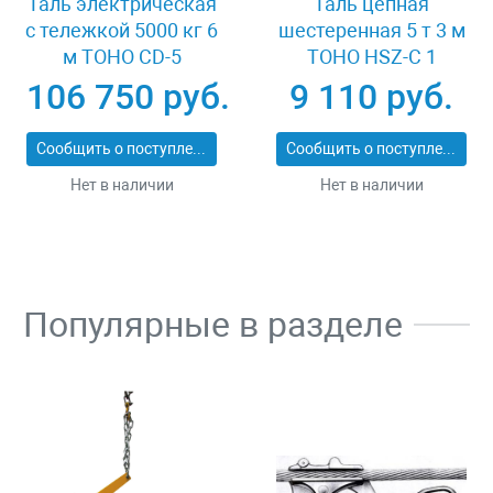
Таль электрическая
Таль цепная
с тележкой 5000 кг 6
шестеренная 5 т 3 м
м TOHO CD-5
TOHO HSZ-C 1
XK33536
106 750 руб.
9 110 руб.
Сообщить о поступлении
Сообщить о поступлении
Нет в наличии
Нет в наличии
Популярные в разделе