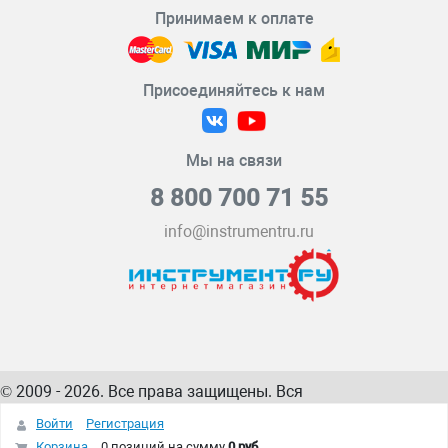
Принимаем к оплате
Присоединяйтесь к нам
Мы на связи
8 800 700 71 55
info@instrumentru.ru
© 2009 - 2026. Все права защищены. Вся
информация на сайте – собственность
ИнструментРУ
Войти
Регистрация
интернет-магазина
Корзина
0 позиций
на сумму
0 руб.