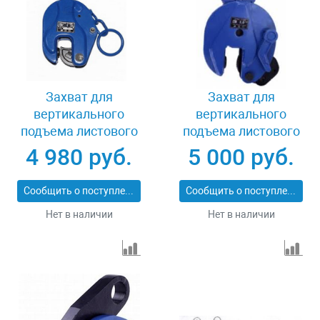
Захват для
Захват для
вертикального
вертикального
подъема листового
подъема листового
металла 3 т LB DSQA-
металла 3 т LB DSQC-
4 980 руб.
5 000 руб.
3.0
3.0
Сообщить о поступлении
Сообщить о поступлении
Нет в наличии
Нет в наличии