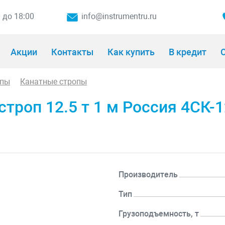
0 до 18:00
info@instrumentru.ru
Акции
Контакты
Как купить
В кредит
О
опы
Канатные стропы
роп 12.5 т 1 м Россия 4СК-1
Производитель
Тип
Грузоподъемность, т