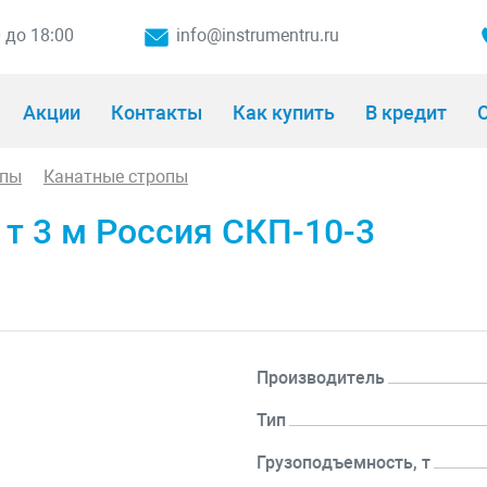
0 до 18:00
info@instrumentru.ru
Акции
Контакты
Как купить
В кредит
О
опы
Канатные стропы
 т 3 м Россия СКП-10-3
Производитель
Тип
Грузоподъемность, т