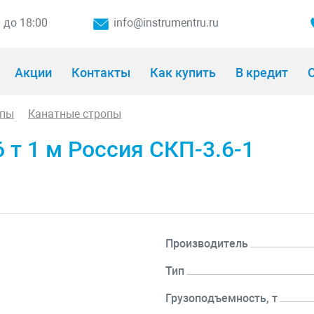
0 до 18:00
info@instrumentru.ru
Акции
Контакты
Как купить
В кредит
О
опы
Канатные стропы
 т 1 м Россия СКП-3.6-1
Производитель
Тип
Грузоподъемность, т