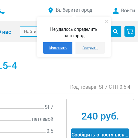
Выберите город
Войти
Не удалось определить
 нас
ваш город
Изменить
Закрыть
.5-4
Код товара:
SF7-СТП-0.5-4
SF7
240 руб.
петлевой
0.5
Сообщить о поступлении