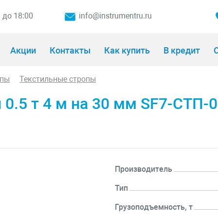
0 до 18:00
info@instrumentru.ru
Акции
Контакты
Как купить
В кредит
О
опы
Текстильные стропы
0.5 т 4 м на 30 мм SF7-СТП-0
Производитель
Тип
Грузоподъемность, т