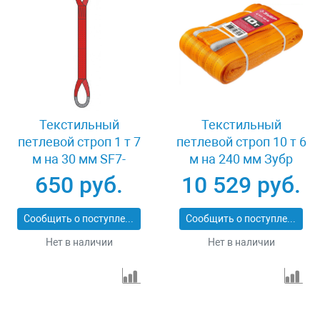
Текстильный
Текстильный
петлевой строп 1 т 7
петлевой строп 10 т 6
м на 30 мм SF7-
м на 240 мм Зубр
СТП-1-7
43559-10-6
650 руб.
10 529 руб.
Сообщить о поступлении
Сообщить о поступлении
Нет в наличии
Нет в наличии