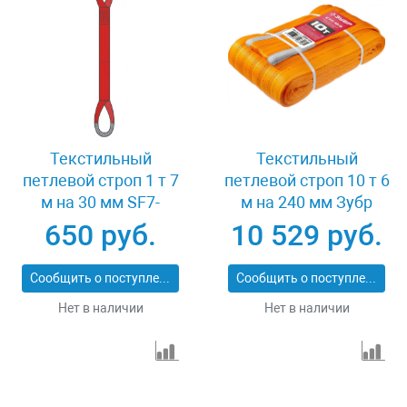
Текстильный
Текстильный
петлевой строп 1 т 7
петлевой строп 10 т 6
м на 30 мм SF7-
м на 240 мм Зубр
СТП-1-7
43559-10-6
650 руб.
10 529 руб.
Сообщить о поступлении
Сообщить о поступлении
Нет в наличии
Нет в наличии