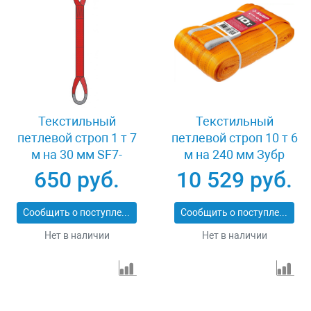
Текстильный
Текстильный
петлевой строп 1 т 7
петлевой строп 10 т 6
м на 30 мм SF7-
м на 240 мм Зубр
СТП-1-7
43559-10-6
650 руб.
10 529 руб.
Сообщить о поступлении
Сообщить о поступлении
Нет в наличии
Нет в наличии