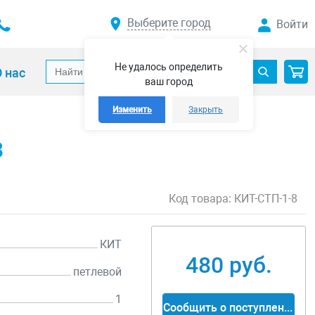
Выберите город
Войти
Не удалось определить
 нас
ваш город
Изменить
Закрыть
8
Код товара:
КИТ-СТП-1-8
КИТ
480 руб.
петлевой
1
Сообщить о поступлении