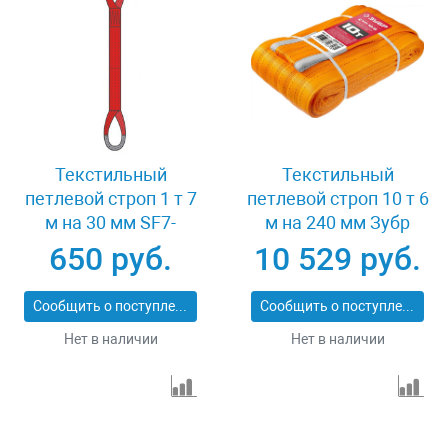
Текстильный
Текстильный
петлевой строп 1 т 7
петлевой строп 10 т 6
м на 30 мм SF7-
м на 240 мм Зубр
СТП-1-7
43559-10-6
650 руб.
10 529 руб.
Сообщить о поступлении
Сообщить о поступлении
Нет в наличии
Нет в наличии