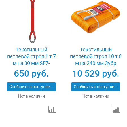
Текстильный
Текстильный
петлевой строп 1 т 7
петлевой строп 10 т 6
м на 30 мм SF7-
м на 240 мм Зубр
СТП-1-7
43559-10-6
650 руб.
10 529 руб.
Сообщить о поступлении
Сообщить о поступлении
Нет в наличии
Нет в наличии