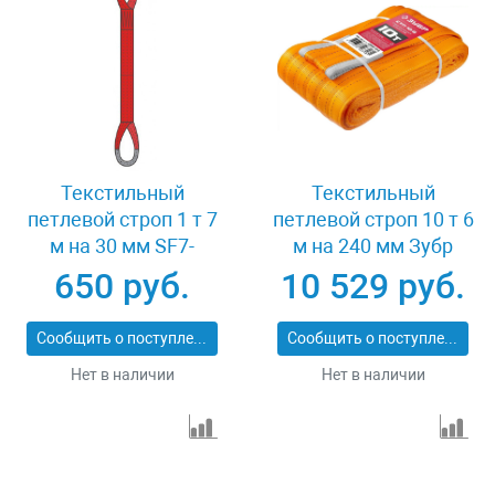
Текстильный
Текстильный
петлевой строп 1 т 7
петлевой строп 10 т 6
м на 30 мм SF7-
м на 240 мм Зубр
СТП-1-7
43559-10-6
650 руб.
10 529 руб.
Сообщить о поступлении
Сообщить о поступлении
Нет в наличии
Нет в наличии