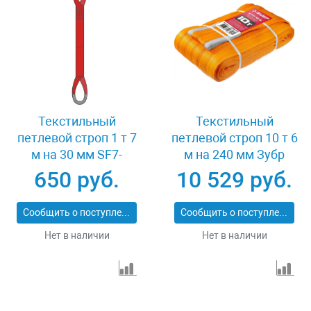
Текстильный
Текстильный
петлевой строп 1 т 7
петлевой строп 10 т 6
м на 30 мм SF7-
м на 240 мм Зубр
СТП-1-7
43559-10-6
650 руб.
10 529 руб.
Сообщить о поступлении
Сообщить о поступлении
Нет в наличии
Нет в наличии