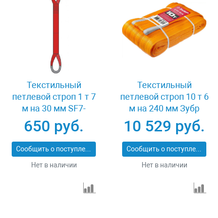
Текстильный
Текстильный
петлевой строп 1 т 7
петлевой строп 10 т 6
м на 30 мм SF7-
м на 240 мм Зубр
СТП-1-7
43559-10-6
650 руб.
10 529 руб.
Сообщить о поступлении
Сообщить о поступлении
Нет в наличии
Нет в наличии