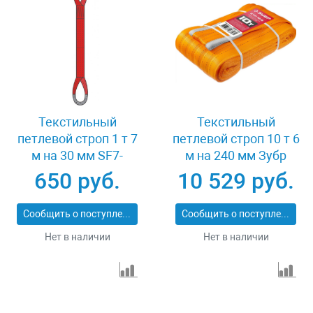
Текстильный
Текстильный
петлевой строп 1 т 7
петлевой строп 10 т 6
м на 30 мм SF7-
м на 240 мм Зубр
СТП-1-7
43559-10-6
650 руб.
10 529 руб.
Сообщить о поступлении
Сообщить о поступлении
Нет в наличии
Нет в наличии