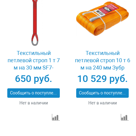
Текстильный
Текстильный
петлевой строп 1 т 7
петлевой строп 10 т 6
м на 30 мм SF7-
м на 240 мм Зубр
СТП-1-7
43559-10-6
650 руб.
10 529 руб.
Сообщить о поступлении
Сообщить о поступлении
Нет в наличии
Нет в наличии