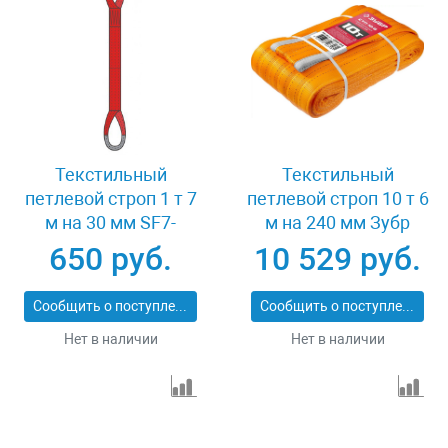
Текстильный
Текстильный
петлевой строп 1 т 7
петлевой строп 10 т 6
м на 30 мм SF7-
м на 240 мм Зубр
СТП-1-7
43559-10-6
650 руб.
10 529 руб.
Сообщить о поступлении
Сообщить о поступлении
Нет в наличии
Нет в наличии