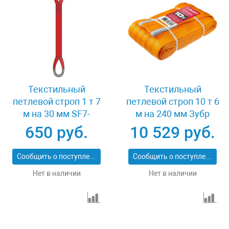
Текстильный
Текстильный
петлевой строп 1 т 7
петлевой строп 10 т 6
м на 30 мм SF7-
м на 240 мм Зубр
СТП-1-7
43559-10-6
650 руб.
10 529 руб.
Сообщить о поступлении
Сообщить о поступлении
Нет в наличии
Нет в наличии