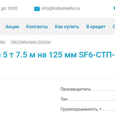
0 до 18:00
info@instrumentru.ru
Акции
Контакты
Как купить
В кредит
О
опы
Текстильные стропы
5 т 7.5 м на 125 мм SF6-СТП-
Производитель
Тип
Грузоподъемность, т