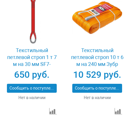
Текстильный
Текстильный
петлевой строп 1 т 7
петлевой строп 10 т 6
м на 30 мм SF7-
м на 240 мм Зубр
СТП-1-7
43559-10-6
650 руб.
10 529 руб.
Сообщить о поступлении
Сообщить о поступлении
Нет в наличии
Нет в наличии