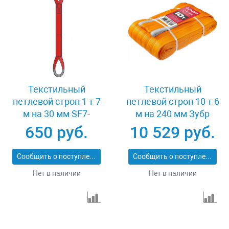
Текстильный
Текстильный
петлевой строп 1 т 7
петлевой строп 10 т 6
м на 30 мм SF7-
м на 240 мм Зубр
СТП-1-7
43559-10-6
650 руб.
10 529 руб.
Сообщить о поступлении
Сообщить о поступлении
Нет в наличии
Нет в наличии