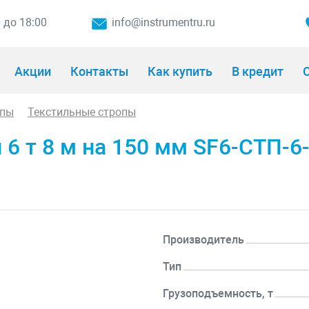
0 до 18:00
info@instrumentru.ru
Акции
Контакты
Как купить
В кредит
О
опы
Текстильные стропы
6 т 8 м на 150 мм SF6-СТП-6
Производитель
Тип
Грузоподъемность, т