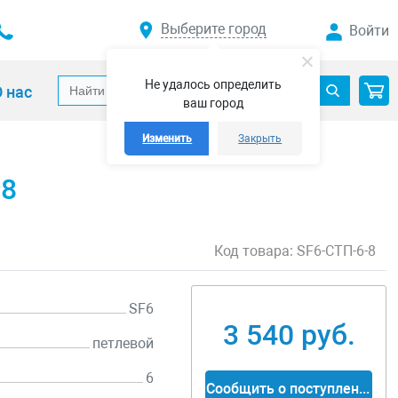
Выберите город
Войти
Не удалось определить
 нас
ваш город
Изменить
Закрыть
-8
Код товара:
SF6-СТП-6-8
SF6
3 540 руб.
петлевой
6
Сообщить о поступлении