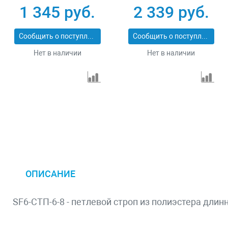
43553-3-3
43553-3-6
1 345 руб.
2 339 руб.
Сообщить о поступлении
Сообщить о поступлении
Нет в наличии
Нет в наличии
ОПИСАНИЕ
SF6-СТП-6-8 - петлевой строп из полиэстера длин