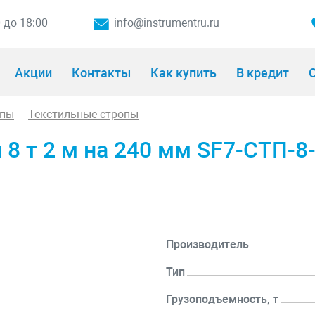
0 до 18:00
info@instrumentru.ru
Акции
Контакты
Как купить
В кредит
О
опы
Текстильные стропы
8 т 2 м на 240 мм SF7-СТП-8
Производитель
Тип
Грузоподъемность, т