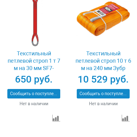
Текстильный
Текстильный
петлевой строп 1 т 7
петлевой строп 10 т 6
м на 30 мм SF7-
м на 240 мм Зубр
СТП-1-7
43559-10-6
650 руб.
10 529 руб.
Сообщить о поступлении
Сообщить о поступлении
Нет в наличии
Нет в наличии