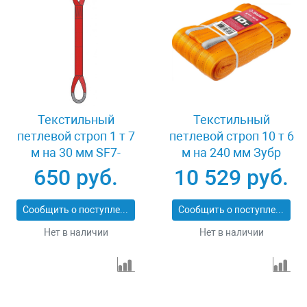
Текстильный
Текстильный
петлевой строп 1 т 7
петлевой строп 10 т 6
м на 30 мм SF7-
м на 240 мм Зубр
СТП-1-7
43559-10-6
650 руб.
10 529 руб.
Сообщить о поступлении
Сообщить о поступлении
Нет в наличии
Нет в наличии