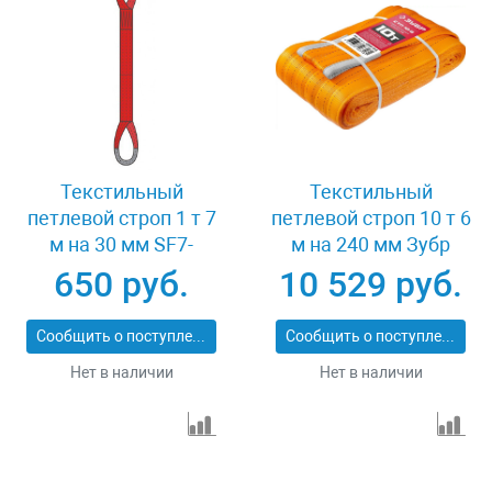
Текстильный
Текстильный
петлевой строп 1 т 7
петлевой строп 10 т 6
м на 30 мм SF7-
м на 240 мм Зубр
СТП-1-7
43559-10-6
650 руб.
10 529 руб.
Сообщить о поступлении
Сообщить о поступлении
Нет в наличии
Нет в наличии