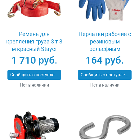
Ремень для
Перчатки рабочие с
крепления груза 3 т 8
резиновым
м красный Stayer
рельефным
PROFESSIONAL
покрытием размер
1 710 руб.
164 руб.
40564-8
XL Зубр 11260-XL
Сообщить о поступлении
Сообщить о поступлении
Нет в наличии
Нет в наличии