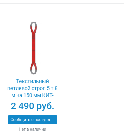
Текстильный
петлевой строп 5 т 8
м на 150 мм КИТ-
СТП-5-8
2 490 руб.
Сообщить о поступлении
Нет в наличии