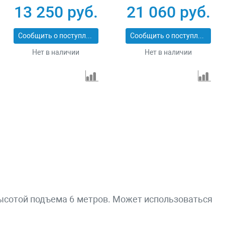
РА-990A
PROFI МЕН-600/1200
13 250 руб.
21 060 руб.
Сообщить о поступлении
Сообщить о поступлении
Нет в наличии
Нет в наличии
высотой подъема 6 метров. Может использоваться