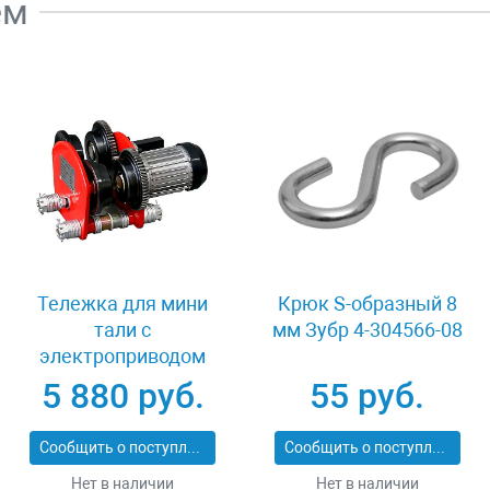
ем
Тележка для мини
Крюк S-образный 8
тали с
мм Зубр 4-304566-08
электроприводом
0.5 т TOHO TD-0.5
5 880 руб.
55 руб.
Сообщить о поступлении
Сообщить о поступлении
Нет в наличии
Нет в наличии