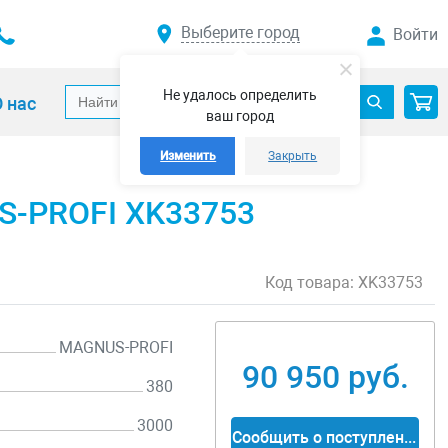
Выберите город
Войти
Не удалось определить
 нас
ваш город
Изменить
Закрыть
US-PROFI XK33753
Код товара:
XK33753
MAGNUS-PROFI
90 950 руб.
380
3000
Сообщить о поступлении