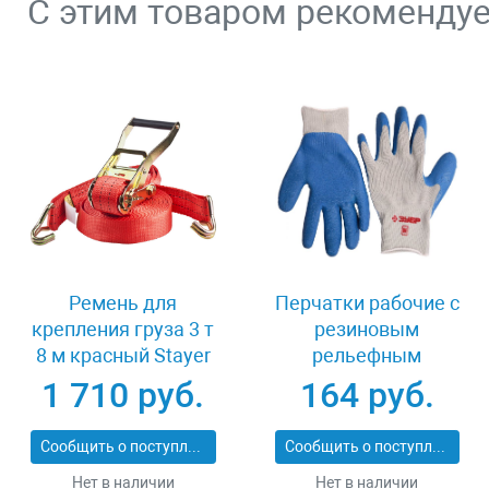
С этим товаром рекоменду
Ремень для
Перчатки рабочие с
крепления груза 3 т
резиновым
8 м красный Stayer
рельефным
PROFESSIONAL
покрытием размер
1 710 руб.
164 руб.
40564-8
XL Зубр 11260-XL
Сообщить о поступлении
Сообщить о поступлении
Нет в наличии
Нет в наличии