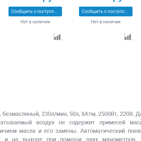
Denzel 58064
аксессуаров Зубр
КП-200-24 Н6
Сообщить о поступлении
Сообщить о поступлении
Нет в наличии
Нет в наличии
езмасляный, 230л/мин, 50л, 8Атм, 2500Вт, 220В. Д
батываемый воздух не содержит примесей масл
аличием масла и его замены. Автоматический пне
е и на выходе при помощи двух манометров. 