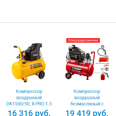
Спецпредложение
Компрессор
Компрессор
воздушный
воздушный
DK1500/50, Х-PRO 1.5
безмасляный с
кВт, 230 л/мин, 50 л
набором
16 316 руб.
19 419 руб.