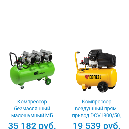
Компрессор
Компрессор
безмаслянный
воздушный прям.
малошумный МБ
привод DCV1800/50,
2250/100, 2250 Вт,
1,8 кВт, 50 литров,
35 182 руб.
19 539 руб.