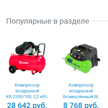
Популярные в разделе
Компрессор
Компрессор
воздушный
воздушный
КК-2200/100, 2,2 кВт,
безмаслянный BL
350 л/мин, 100 л,
1100/6 1100Вт,
28 642 руб.
8 768 руб.