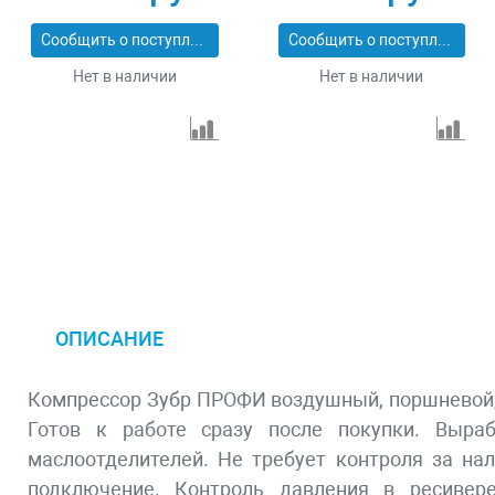
прямой привод,
ресивер 6 литров,
масляный MTX
180 л/мин Сибртех
Сообщить о поступлении
Сообщить о поступлении
58033
58059
Нет в наличии
Нет в наличии
ОПИСАНИЕ
Компрессор Зубр ПРОФИ воздушный, поршневой, б
Готов к работе сразу после покупки. Выра
маслоотделителей. Не требует контроля за н
подключение. Контроль давления в ресивер