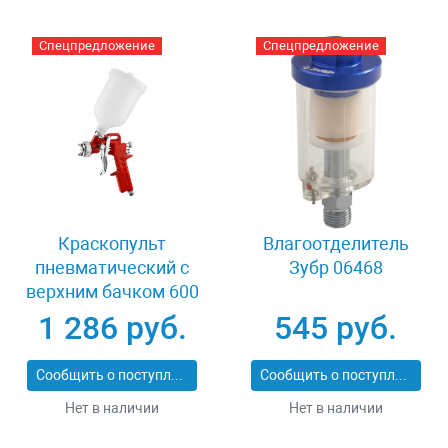
Спецпредложение
Спецпредложение
Краскопульт
Влагоотделитель
пневматический c
Зубр 06468
верхним бачком 600
мл 1.3 мм Зубр
1 286 руб.
545 руб.
МАСТЕР МС 200
06455-1.3
Сообщить о поступлении
Сообщить о поступлении
Нет в наличии
Нет в наличии