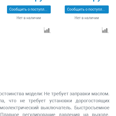
100л, 400 л/мин
320 л/мин Denzel
Сибртех 58008
58168
Сообщить о поступлении
Сообщить о поступлении
Нет в наличии
Нет в наличии
остоинства модели: Не требует заправки маслом.
а, что не требует установки дорогостоящих
вмоэлектрический выключатель. Быстросъемное
Плавное регулирование давления на выходе.