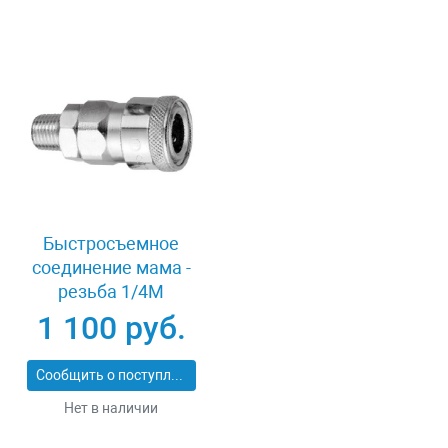
Быстросъемное
соединение мама -
резьба 1/4M
Jonnesway SM-20A
1 100 руб.
Сообщить о поступлении
Нет в наличии