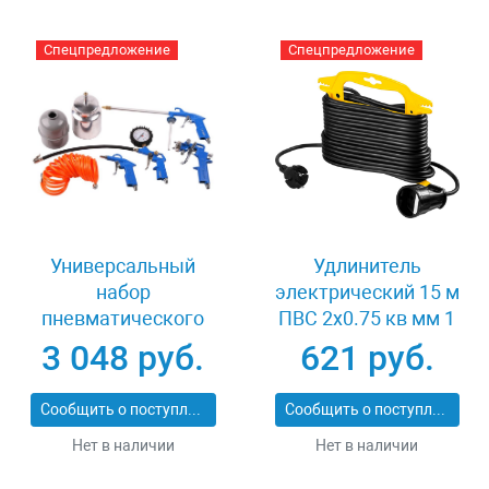
Спецпредложение
Спецпредложение
Универсальный
Удлинитель
набор
электрический 15 м
пневматического
ПВС 2х0.75 кв мм 1
инструмента 5
гнездо Stayer 55014-
3 048 руб.
621 руб.
предметов Зубр
15_z01
06458-H5
Сообщить о поступлении
Сообщить о поступлении
Нет в наличии
Нет в наличии