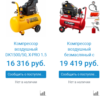
Компрессор
Компрессор
воздушный
воздушный
DK1500/50, Х-PRO 1.5
безмасляный с
кВт, 230 л/мин, 50 л
набором аксессуаров
16 316 руб.
19 419 руб.
Denzel 58064
Зубр КП-200-24 Н6
Сообщить о поступлении
Сообщить о поступлении
Нет в наличии
Нет в наличии