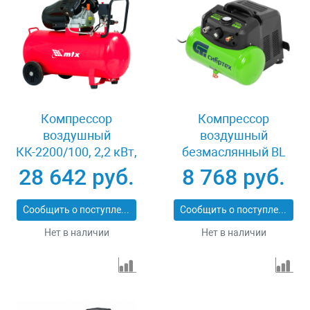
Компрессор
Компрессор
воздушный
воздушный
КК-2200/100, 2,2 кВт,
безмаслянный BL
350 л/мин, 100 л,
1100/6 1100Вт,
28 642 руб.
8 768 руб.
прямой привод,
ресивер 6 литров,
масляный MTX 58033
180 л/мин Сибртех
Сообщить о поступлении
Сообщить о поступлении
58059
Нет в наличии
Нет в наличии