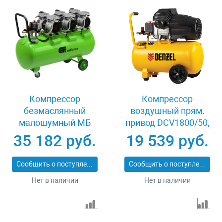
Компрессор
Компрессор
безмаслянный
воздушный прям.
малошумный МБ
привод DCV1800/50,
2250/100, 2250 Вт,
1,8 кВт, 50 литров,
35 182 руб.
19 539 руб.
100л, 400 л/мин
320 л/мин Denzel
Сибртех 58008
58168
Сообщить о поступлении
Сообщить о поступлении
Нет в наличии
Нет в наличии