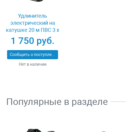
Удлинитель
электрический на
катушке 20 м ПВС 3 х
1кв мм 4 гнезда Зубр
1 750 руб.
ПРОФЕССИОНАЛ
55082-20
Сообщить о поступлении
Нет в наличии
Популярные в разделе