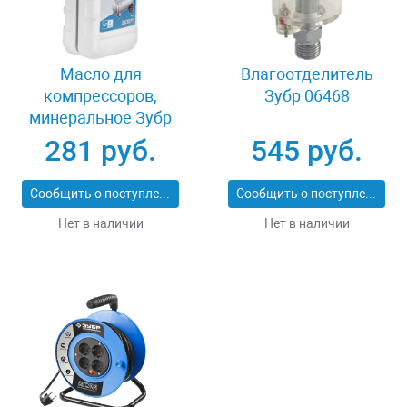
Масло для
Влагоотделитель
компрессоров,
Зубр 06468
минеральное Зубр
ПНЕВМО-СТАНДАРТ
281 руб.
545 руб.
ЗМК-ПС
Сообщить о поступлении
Сообщить о поступлении
Нет в наличии
Нет в наличии