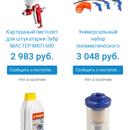
Картушный пистолет
Универсальный
для штукатурки Зубр
набор
МАСТЕР МКП 600
пневматического
06466
инструмента 5
2 983 руб.
3 048 руб.
предметов Зубр
06458-H5
Сообщить о поступлении
Сообщить о поступлении
Нет в наличии
Нет в наличии