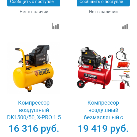
Сообщить о поступлении
Сообщить о поступлении
58059
Нет в наличии
Нет в наличии
Компрессор
Компрессор
воздушный
воздушный
DK1500/50, Х-PRO 1.5
безмасляный с
кВт, 230 л/мин, 50 л
набором аксессуаров
16 316 руб.
19 419 руб.
Denzel 58064
Зубр КП-200-24 Н6