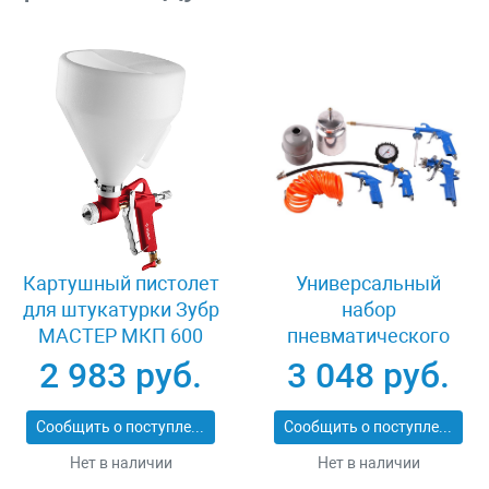
Картушный пистолет
Универсальный
для штукатурки Зубр
набор
МАСТЕР МКП 600
пневматического
06466
инструмента 5
2 983 руб.
3 048 руб.
предметов Зубр
06458-H5
Сообщить о поступлении
Сообщить о поступлении
Нет в наличии
Нет в наличии