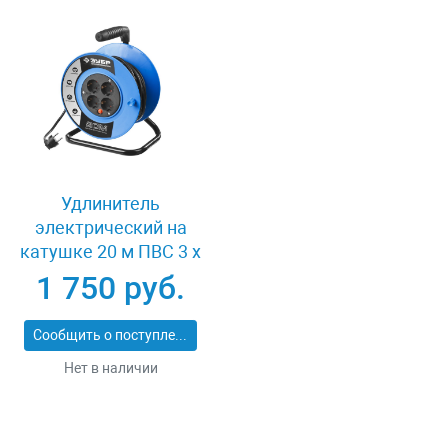
Удлинитель
электрический на
катушке 20 м ПВС 3 х
1кв мм 4 гнезда Зубр
1 750 руб.
ПРОФЕССИОНАЛ
55082-20
Сообщить о поступлении
Нет в наличии