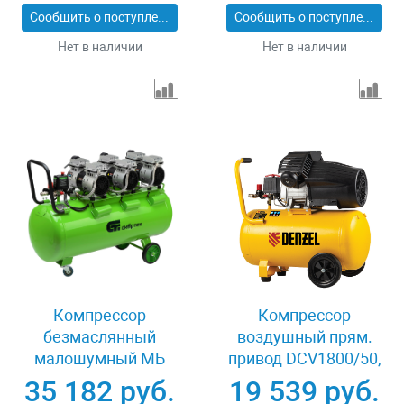
Сообщить о поступлении
Сообщить о поступлении
Нет в наличии
Нет в наличии
Компрессор
Компрессор
безмаслянный
воздушный прям.
малошумный МБ
привод DCV1800/50,
2250/100, 2250 Вт,
1,8 кВт, 50 литров,
35 182 руб.
19 539 руб.
100л, 400 л/мин
320 л/мин Denzel