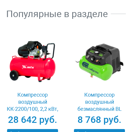
Популярные в разделе
Компрессор
Компрессор
воздушный
воздушный
КК-2200/100, 2,2 кВт,
безмаслянный BL
350 л/мин, 100 л,
1100/6 1100Вт,
28 642 руб.
8 768 руб.
прямой привод,
ресивер 6 литров,
масляный MTX 58033
180 л/мин Сибртех