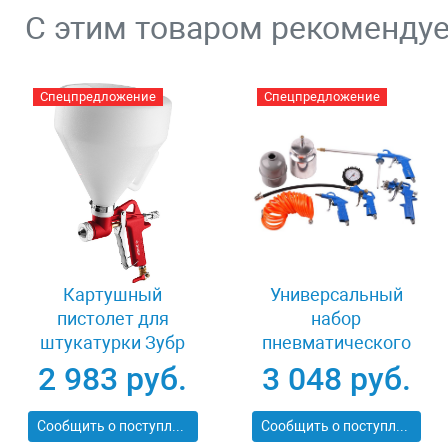
С этим товаром рекоменду
Спецпредложение
Спецпредложение
Картушный
Универсальный
пистолет для
набор
штукатурки Зубр
пневматического
МАСТЕР МКП 600
инструмента 5
2 983 руб.
3 048 руб.
06466
предметов Зубр
06458-H5
Сообщить о поступлении
Сообщить о поступлении