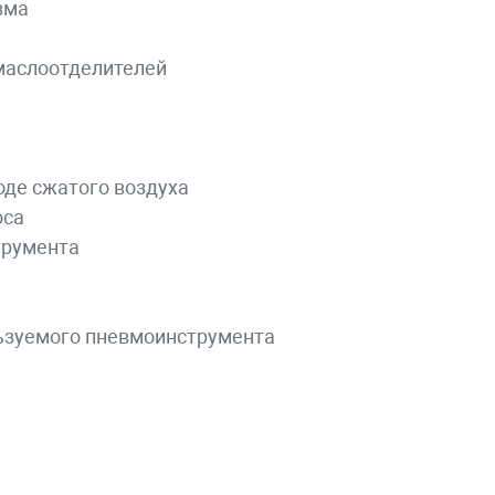
зма
 маслоотделителей
де сжатого воздуха
оса
трумента
льзуемого пневмоинструмента