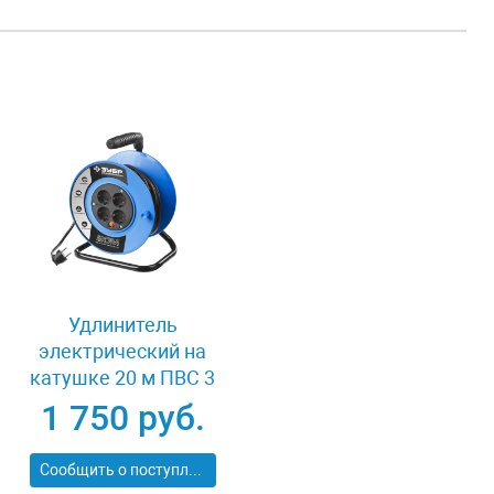
Удлинитель
электрический на
катушке 20 м ПВС 3
х 1кв мм 4 гнезда
1 750 руб.
Зубр
ПРОФЕССИОНАЛ
Сообщить о поступлении
55082-20