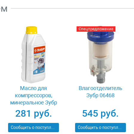
ем
Спецпредложение
Масло для
Влагоотделитель
компрессоров,
Зубр 06468
минеральное Зубр
ПНЕВМО-СТАНДАРТ
281 руб.
545 руб.
ЗМК-ПС
Сообщить о поступлении
Сообщить о поступлении