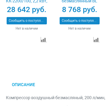
КК-2200/100, 2,2 кВт,
безмаслянный BL
350 л/мин, 100 л,
1100/6 1100Вт,
28 642 руб.
8 768 руб.
прямой привод,
ресивер 6 литров,
масляный MTX
180 л/мин Сибртех
Сообщить о поступлении
Сообщить о поступлении
58033
58059
Нет в наличии
Нет в наличии
ОПИСАНИЕ
Компрессор воздушный безмасляный, 200 л/мин, 24