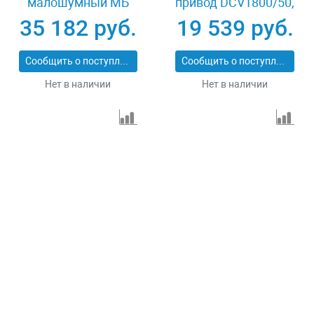
малошумный МБ
привод DCV1800/50,
2250/100, 2250 Вт,
1,8 кВт, 50 литров,
35 182 руб.
19 539 руб.
100л, 400 л/мин
320 л/мин Denzel
Сибртех 58008
58168
Сообщить о поступлении
Сообщить о поступлении
Нет в наличии
Нет в наличии