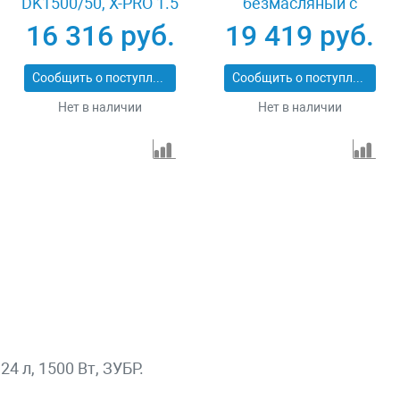
DK1500/50, Х-PRO 1.5
безмасляный с
кВт, 230 л/мин, 50 л
набором
16 316 руб.
19 419 руб.
Denzel 58064
аксессуаров Зубр
КП-200-24 Н6
Сообщить о поступлении
Сообщить о поступлении
Нет в наличии
Нет в наличии
 л, 1500 Вт, ЗУБР.