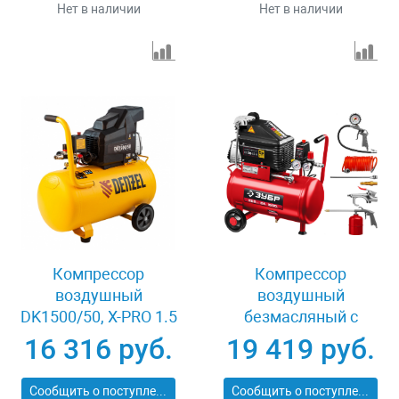
Нет в наличии
Нет в наличии
Компрессор
Компрессор
воздушный
воздушный
DK1500/50, Х-PRO 1.5
безмасляный с
кВт, 230 л/мин, 50 л
набором аксессуаров
16 316 руб.
19 419 руб.
Denzel 58064
Зубр КП-200-24 Н6
Сообщить о поступлении
Сообщить о поступлении