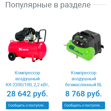
Популярные в разделе
Компрессор
Компрессор
воздушный
воздушный
КК-2200/100, 2,2 кВт,
безмаслянный BL
350 л/мин, 100 л,
1100/6 1100Вт,
28 642 руб.
8 768 руб.
прямой привод,
ресивер 6 литров,
масляный MTX 58033
180 л/мин Сибртех
Сообщить о поступлении
Сообщить о поступлении
58059