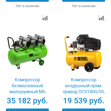
Нет в наличии
Нет в наличии
Компрессор
Компрессор
безмаслянный
воздушный прям.
малошумный МБ
привод DCV1800/50,
2250/100, 2250 Вт,
1,8 кВт, 50 литров,
35 182 руб.
19 539 руб.
100л, 400 л/мин
320 л/мин Denzel
Сибртех 58008
58168