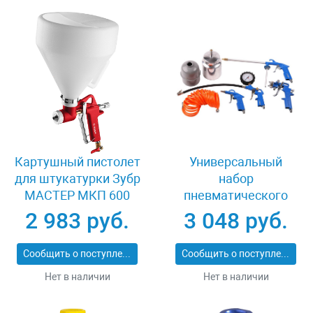
Картушный пистолет
Универсальный
для штукатурки Зубр
набор
МАСТЕР МКП 600
пневматического
06466
инструмента 5
2 983 руб.
3 048 руб.
предметов Зубр
06458-H5
Сообщить о поступлении
Сообщить о поступлении
Нет в наличии
Нет в наличии