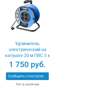
Удлинитель
электрический на
катушке 20 м ПВС 3 х
1кв мм 4 гнезда Зубр
1 750 руб.
ПРОФЕССИОНАЛ
55082-20
Сообщить о поступлении
Нет в наличии