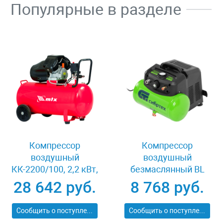
Популярные в разделе
Компрессор
Компрессор
воздушный
воздушный
КК-2200/100, 2,2 кВт,
безмаслянный BL
350 л/мин, 100 л,
1100/6 1100Вт,
28 642 руб.
8 768 руб.
прямой привод,
ресивер 6 литров,
масляный MTX 58033
180 л/мин Сибртех
Сообщить о поступлении
Сообщить о поступлении
58059