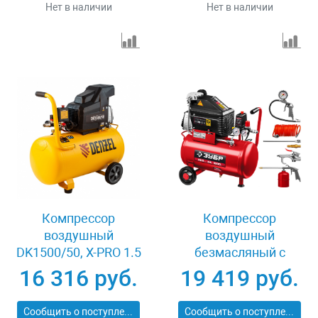
Нет в наличии
Нет в наличии
Компрессор
Компрессор
воздушный
воздушный
DK1500/50, Х-PRO 1.5
безмасляный с
кВт, 230 л/мин, 50 л
набором аксессуаров
16 316 руб.
19 419 руб.
Denzel 58064
Зубр КП-200-24 Н6
Сообщить о поступлении
Сообщить о поступлении