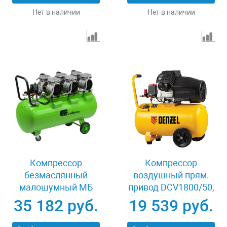
Нет в наличии
Нет в наличии
Компрессор
Компрессор
безмаслянный
воздушный прям.
малошумный МБ
привод DCV1800/50,
2250/100, 2250 Вт,
1,8 кВт, 50 литров,
35 182 руб.
19 539 руб.
100л, 400 л/мин
320 л/мин Denzel
Сибртех 58008
58168