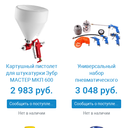
Картушный пистолет
Универсальный
для штукатурки Зубр
набор
МАСТЕР МКП 600
пневматического
06466
инструмента 5
2 983 руб.
3 048 руб.
предметов Зубр
06458-H5
Сообщить о поступлении
Сообщить о поступлении
Нет в наличии
Нет в наличии