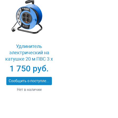
Удлинитель
электрический на
катушке 20 м ПВС 3 х
1кв мм 4 гнезда Зубр
1 750 руб.
ПРОФЕССИОНАЛ
55082-20
Сообщить о поступлении
Нет в наличии