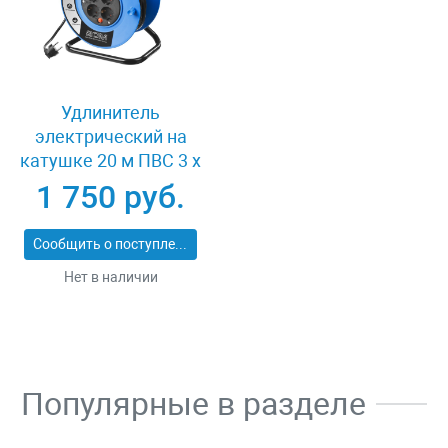
Удлинитель
электрический на
катушке 20 м ПВС 3 х
1кв мм 4 гнезда Зубр
1 750 руб.
ПРОФЕССИОНАЛ
55082-20
Сообщить о поступлении
Нет в наличии
Популярные в разделе