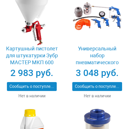
Картушный пистолет
Универсальный
для штукатурки Зубр
набор
МАСТЕР МКП 600
пневматического
06466
инструмента 5
2 983 руб.
3 048 руб.
предметов Зубр
06458-H5
Сообщить о поступлении
Сообщить о поступлении
Нет в наличии
Нет в наличии