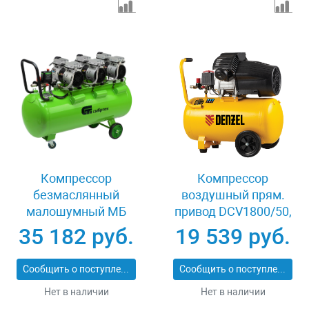
Компрессор
Компрессор
безмаслянный
воздушный прям.
малошумный МБ
привод DCV1800/50,
2250/100, 2250 Вт,
1,8 кВт, 50 литров,
35 182 руб.
19 539 руб.
100л, 400 л/мин
320 л/мин Denzel
Сибртех 58008
58168
Сообщить о поступлении
Сообщить о поступлении
Нет в наличии
Нет в наличии