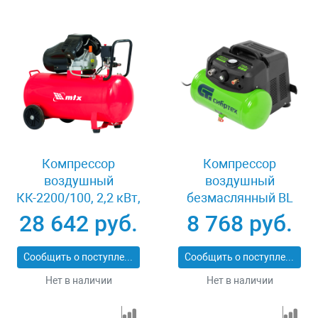
Компрессор
Компрессор
воздушный
воздушный
КК-2200/100, 2,2 кВт,
безмаслянный BL
350 л/мин, 100 л,
1100/6 1100Вт,
28 642 руб.
8 768 руб.
прямой привод,
ресивер 6 литров,
масляный MTX 58033
180 л/мин Сибртех
Сообщить о поступлении
Сообщить о поступлении
58059
Нет в наличии
Нет в наличии