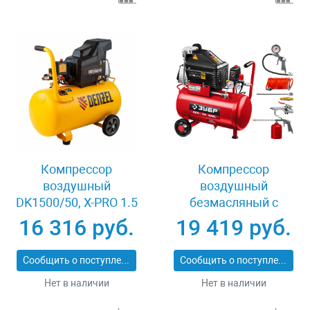
Компрессор
Компрессор
воздушный
воздушный
DK1500/50, Х-PRO 1.5
безмасляный с
кВт, 230 л/мин, 50 л
набором аксессуаров
16 316 руб.
19 419 руб.
Denzel 58064
Зубр КП-200-24 Н6
Сообщить о поступлении
Сообщить о поступлении
Нет в наличии
Нет в наличии