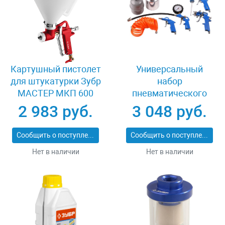
Картушный пистолет
Универсальный
для штукатурки Зубр
набор
МАСТЕР МКП 600
пневматического
06466
инструмента 5
2 983 руб.
3 048 руб.
предметов Зубр
06458-H5
Сообщить о поступлении
Сообщить о поступлении
Нет в наличии
Нет в наличии