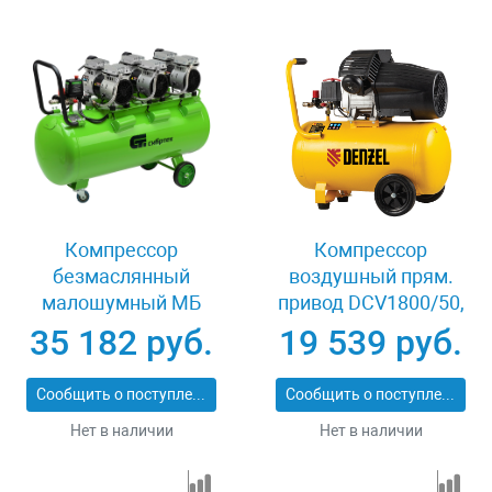
Компрессор
Компрессор
безмаслянный
воздушный прям.
малошумный МБ
привод DCV1800/50,
2250/100, 2250 Вт,
1,8 кВт, 50 литров,
35 182 руб.
19 539 руб.
100л, 400 л/мин
320 л/мин Denzel
Сибртех 58008
58168
Сообщить о поступлении
Сообщить о поступлении
Нет в наличии
Нет в наличии