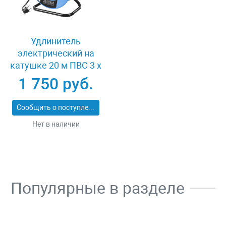
Удлинитель
электрический на
катушке 20 м ПВС 3 х
1кв мм 4 гнезда Зубр
1 750 руб.
ПРОФЕССИОНАЛ
55082-20
Сообщить о поступлении
Нет в наличии
Популярные в разделе