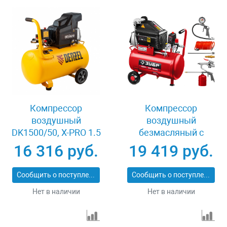
Компрессор
Компрессор
воздушный
воздушный
DK1500/50, Х-PRO 1.5
безмасляный с
кВт, 230 л/мин, 50 л
набором аксессуаров
16 316 руб.
19 419 руб.
Denzel 58064
Зубр КП-200-24 Н6
Сообщить о поступлении
Сообщить о поступлении
Нет в наличии
Нет в наличии