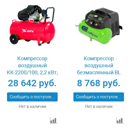
Компрессор
Компрессор
воздушный
воздушный
КК-2200/100, 2,2 кВт,
безмаслянный BL
350 л/мин, 100 л,
1100/6 1100Вт,
28 642 руб.
8 768 руб.
прямой привод,
ресивер 6 литров,
масляный MTX 58033
180 л/мин Сибртех
Сообщить о поступлении
Сообщить о поступлении
58059
Нет в наличии
Нет в наличии